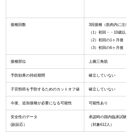
接種回数
3回接種（筋肉内に注射
（1）初回・・10歳以上
（2）初回の1ヶ月後
（3）初回の6ヶ月後
接種部位
上腕三角筋
予防効果の持続期間
確立していない
子宮頸癌を予防するためのカットオフ値
確立していない
今後、追加接種が必要になる可能性
可能性あり
安全性のデータ
承認時の国内臨床試験
(副反応）
（対象612人）