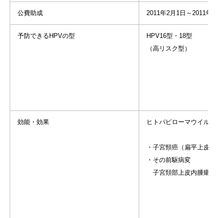
公費助成
2011年2月1日～2011年3
予防できるHPVの型
HPV16型・18型
（高リスク型）
効能・効果
ヒトパピローマウイルス1
・子宮頸癌（扁平上皮細
・その前駆病変
子宮頚部上皮内腫瘍2,