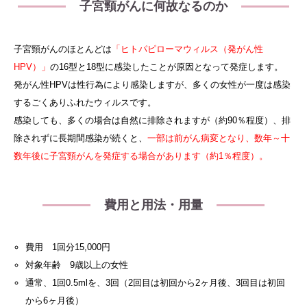
子宮頸がんに何故なるのか
子宮頸がんのほとんどは
「ヒトパピローマウィルス（発がん性
HPV）」
の16型と18型に感染したことが原因となって発症します。
発がん性HPVは性行為により感染しますが、多くの女性が一度は感染
するごくありふれたウィルスです。
感染しても、多くの場合は自然に排除されますが（約90％程度）、排
除されずに長期間感染が続くと、
一部は前がん病変となり、数年～十
数年後に子宮頸がんを発症する場合があります（約1％程度）。
費用と用法・用量
費用 1回分15,000円
対象年齢 9歳以上の女性
通常、1回0.5mlを、3回（2回目は初回から2ヶ月後、3回目は初回
から6ヶ月後）